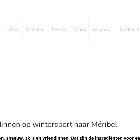
e
Over
Diensten
Events
Team
Vacatures
Opdracht
dinnen op wintersport naar Méribel
n, sneeuw, ski’s en vriendinnen. Dat zijn de ingrediënten voor e