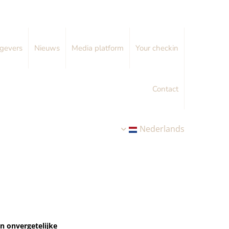
gevers
Nieuws
Media platform
Your checkin
Contact
Nederlands
en onvergetelijke