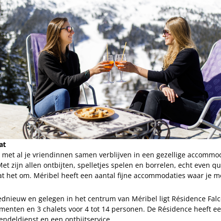
at
 met al je vriendinnen samen verblijven in een gezellige accommod
et zijn allen ontbijten, spelletjes spelen en borrelen, echt even qu
t het om. Méribel heeft een aantal fijne accommodaties waar je 
ednieuw en gelegen in het centrum van Méribel ligt Résidence Falco
menten en 3 chalets voor 4 tot 14 personen. De Résidence heeft ee
endeldienst en een ontbijtservice.