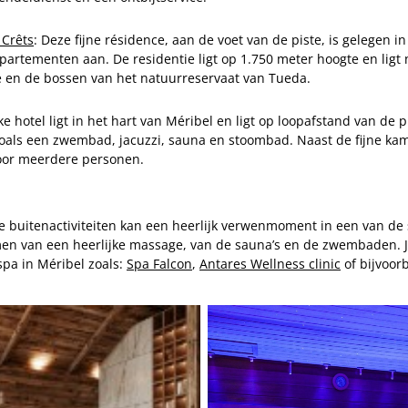
 Crêts
: Deze fijne résidence, aan de voet van de piste, is gelegen i
partementen aan. De residentie ligt op 1.750 meter hoogte en ligt 
e en de bossen van het natuurreservaat van Tueda.
uke hotel ligt in het hart van Méribel en ligt op loopafstand van de pis
 zoals een zwembad, jacuzzi, sauna en stoombad. Naast de fijne kam
or meerdere personen.
ve buitenactiviteiten kan een heerlijk verwenmoment in een van de 
en van een heerlijke massage, van de sauna’s en de zwembaden. J
 spa in Méribel zoals:
Spa Falcon
,
Antares Wellness clinic
of bijvoor