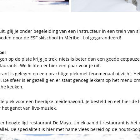
uit, glij je onder begeleiding van een instructeur in een trein van 
boden door de ESF skischool in Méribel. Lol gegarandeerd!
bel
gen op de piste krijg je trek, niets is beter dan een goede eetpauze
taurants. We lichten er hier een paar voor je uit;
aurant is gelegen op een prachtige plek met fenomenaal uitzicht. Het
’s. De sfeer is er gezellig en er staat genoeg lekkers op het menu o
che keuken.
s dé plek voor een heerlijke meidenavond. Je besteld en eet hier de l
r het genot van live-muziek.
er hoogte ligt restaurant De Maya. Uniek aan dit restaurant is he
allei. De specialiteit is hier met name vlees bereid op de houtskoolg