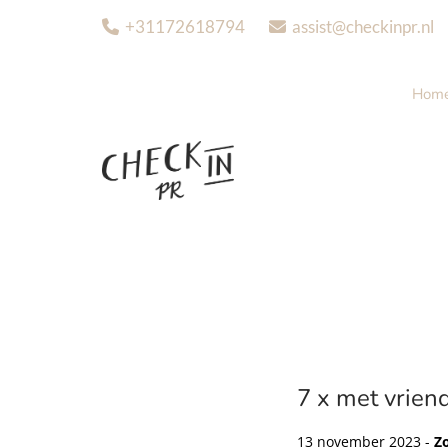
+31172618794
assist@checkinpr.nl


Hom
7 x met vrien
13 november 2023 -
Zo