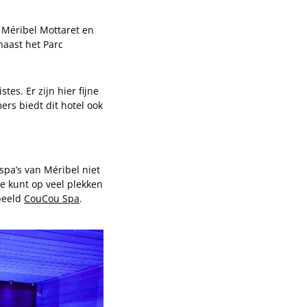
n Méribel Mottaret en
naast het Parc
tes. Er zijn hier fijne
ers biedt dit hotel ook
spa’s van Méribel niet
e kunt op veel plekken
beeld
CouCou Spa
.