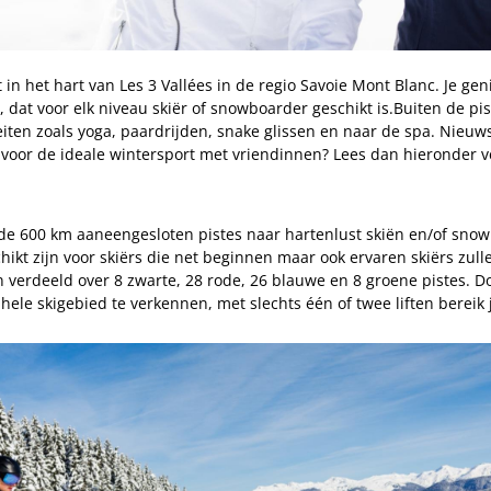
t in het hart van Les 3 Vallées in de regio Savoie Mont Blanc. Je ge
 dat voor elk niveau skiër of snowboarder geschikt is.Buiten de pis
teiten zoals yoga, paardrijden, snake glissen en naar de spa. Nieuws
 voor de ideale wintersport met vriendinnen? Lees dan hieronder v
 de 600 km aaneengesloten pistes naar hartenlust skiën en/of sno
hikt zijn voor skiërs die net beginnen maar ook ervaren skiërs zulle
jn verdeeld over 8 zwarte, 28 rode, 26 blauwe en 8 groene pistes. Do
 hele skigebied te verkennen, met slechts één of twee liften bereik 