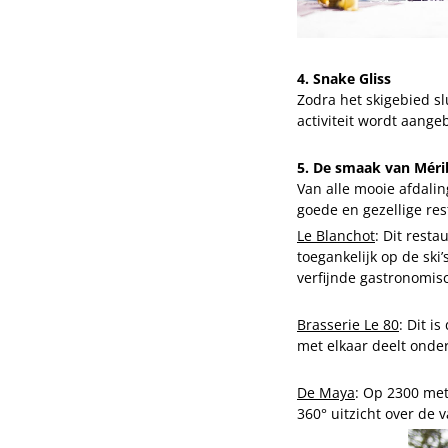
4. Snake Gliss
Zodra het skigebied sl
activiteit wordt aange
5. De smaak van Méri
Van alle mooie afdalin
goede en gezellige res
Le Blanchot
: Dit rest
toegankelijk op de ski
verfijnde gastronomis
Brasserie Le 80
: Dit i
met elkaar deelt onde
De Maya
: Op 2300 met
360° uitzicht over de v