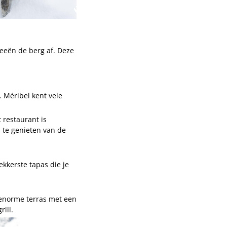
sleeën de berg af. Deze
. Méribel kent vele
 restaurant is
m te genieten van de
ekkerste tapas die je
t enorme terras met een
rill.