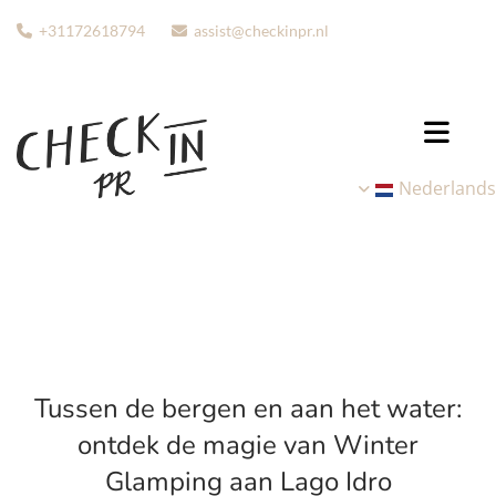
+31172618794
assist@checkinpr.nl


Nederlands
Tussen de bergen en aan het water:
ontdek de magie van Winter
Glamping aan Lago Idro