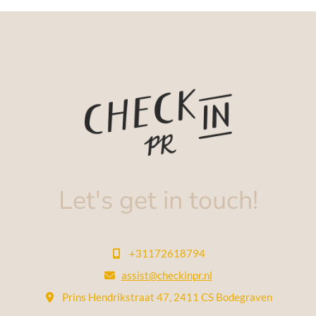
Let's get in touch!
+31172618794

assist@checkinpr.nl

Prins Hendrikstraat 47, 2411 CS Bodegraven
