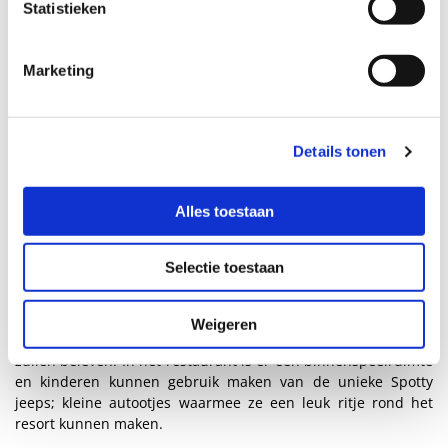
Statistieken
Marketing
Details tonen
Alles toestaan
Selectie toestaan
Ook aan de allerkleinsten is gedacht. Voor hen is er
Weigeren
voldoende vertier zodat ook zij een bijzondere wintervakantie
zullen beleven. In het restaurant is er een binnenspeelruimte
en kinderen kunnen gebruik maken van de unieke Spotty
jeeps; kleine autootjes waarmee ze een leuk ritje rond het
resort kunnen maken.