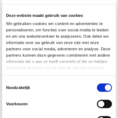
Deze website maakt gebruik van cookies
We gebruiken cookies om content en advertenties te
personaliseren, om functies voor social media te bieden
en om ons websiteverkeer te analyseren. Ook delen we
informatie over uw gebruik van onze site met onze
partners voor social media, adverteren en analyse. Deze
partners kunnen deze gegevens combineren met andere
informatie die u aan ze heeft verstrekt of die ze hebben
verzameld op basis van uw gebruik van hun services.
Tijdens een verblijf kom je niets te kort, zo is er een openlucht
wellnessgedeelte met sauna, jacuzzi-whirlpool en hottub. Het
Toestemmingsselectie
Idro Bistrot restaurant serveert lokale gerechten en Italiaanse
Noodzakelijk
klassiekers in een intieme sfeer en beschikt over een bar en
buitenterras. Daarnaast worden hier regelmatig culinaire
evenementen en aperitieven georganiseerd.
Voorkeuren