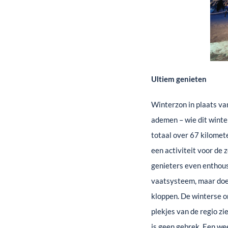
Ultiem genieten
Winterzon in plaats van
ademen – wie dit winter
totaal over 67 kilomet
een activiteit voor de 
genieters even enthous
vaatsysteem, maar doet 
kloppen. De winterse o
plekjes van de regio z
is geen gebrek. Een wee