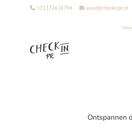
+31172618794
assist@checkinpr.nl


Hom
Ontspannen de