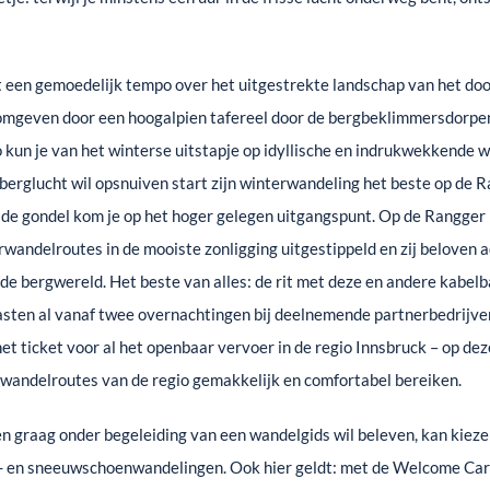
 een gemoedelijk tempo over het uitgestrekte landschap van het do
mgeven door een hoogalpien tafereel door de bergbeklimmersdorpen 
o kun je van het winterse uitstapje op idyllische en indrukwekkende 
berglucht wil opsnuiven start zijn winterwandeling het beste op de R
t de gondel kom je op het hoger gelegen uitgangspunt. Op de Rangger
rwandelroutes in de mooiste zonligging uitgestippeld en zij belov
nde bergwereld. Het beste van alles: de rit met deze en andere kabel
asten al vanaf twee overnachtingen bij deelnemende partnerbedrijve
et ticket voor al het openbaar vervoer in de regio Innsbruck – op de
rwandelroutes van de regio gemakkelijk en comfortabel bereiken.
 graag onder begeleiding van een wandelgids wil beleven, kan kieze
 en sneeuwschoenwandelingen. Ook hier geldt: met de Welcome Card