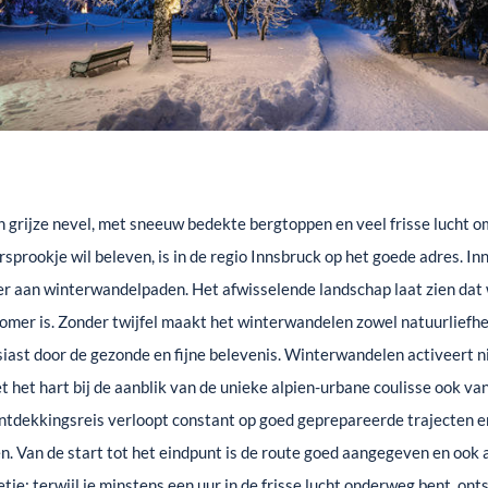
 grijze nevel, met sneeuw bedekte bergtoppen en veel frisse lucht om 
sprookje wil beleven, is in de regio Innsbruck op het goede adres. In
er aan winterwandelpaden. Het afwisselende landschap laat zien dat 
zomer is. Zonder twijfel maakt het winterwandelen zowel natuurliefheb
iast door de gezonde en fijne belevenis. Winterwandelen activeert ni
het hart bij de aanblik van de unieke alpien-urbane coulisse ook van 
ntdekkingsreis verloopt constant op goed geprepareerde trajecten e
ien. Van de start tot het eindpunt is de route goed aangegeven en oo
tje: terwijl je minstens een uur in de frisse lucht onderweg bent, on