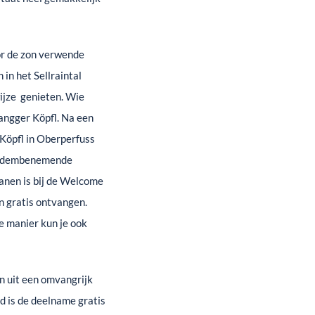
or de zon verwende
in het Sellraintal
wijze genieten. Wie
angger Köpfl. Na een
 Köpfl in Oberperfuss
en adembenemende
banen is bij de Welcome
n gratis ontvangen.
ze manier kun je ook
n uit een omvangrijk
 is de deelname gratis