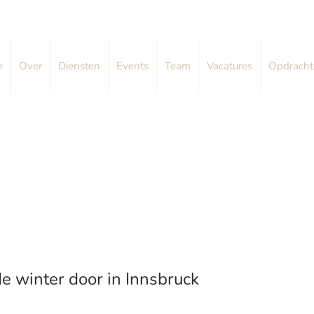
e
Over
Diensten
Events
Team
Vacatures
Opdracht
 winter door in Innsbruck