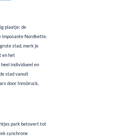
g plaatje: de
e imposante Nordkette.
grote stad, merk je
t en het
heel individueel en
de stad vanuit
ars door Innsbruck,
tjes park betovert tot
ziek synchrone