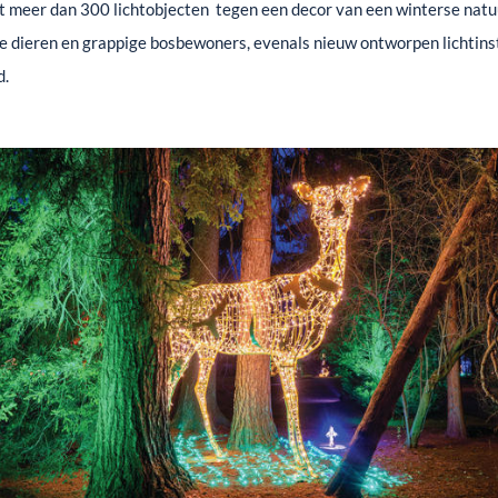
nt meer dan 300 lichtobjecten tegen een decor van een winterse natu
dieren en grappige bosbewoners, evenals nieuw ontworpen lichtinsta
d.