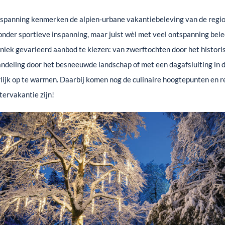
spanning kenmerken de alpien-urbane vakantiebeleving van de regio
onder sportieve inspanning, maar juist wèl met veel ontspanning bele
 uniek gevarieerd aanbod te kiezen: van zwerftochten door het histor
deling door het besneeuwde landschap of met een dagafsluiting in 
jk op te warmen. Daarbij komen nog de culinaire hoogtepunten en re
tervakantie zijn!