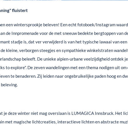
ning" fluistert
 men een wintersprookje beleven! Een echt fotoboek/Instagram waardi
aan de Innpromenade voor de met sneeuw bedekte bergtoppen van d
ant stadje is, dat ver verwijderd is van het typische lawaai van een 
 de kleine, verborgen steegjes en sympathieke winkelstraten wandel
landschap beleeft. De unieke alpien-urbane veelzijdigheid ontdek je 
ks to explore". De zeven wandelingen met een thema nodigen uit om 
ieven te benaderen. Zij leiden naar ongebruikelijke paden hoog en dw
e beleving.
t je deze winter niet mag overslaan is LUMAGICA Innsbruck. Het lich
uin met magische lichtcreaties, interactieve lichten en abstracte mu