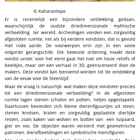
© Kaharantepe
Er is recentelijk een bijzondere ontdekking gedaan,
waarschijnlijk de oudste driedimensionale mythische
verbeelding ter wereld. Archeologen vonden een zorgvuldig
afgesloten ruimte, net als bij eerdere vondsten, dat is gevuld
met rode aarde. De voorwerpen erin zijn in een vaste
volgorde gerangschikt. Die bewuste ordening maakt deze
vondst uniek: voor het eerst gaat het niet om losse reliëfs of
beeldjes, maar om een verhaal in 3D, geënsceneerd door de
makers. Deze vondst kan benoemd worden tot ‘de ontdekking
van de eeuw voor de Steentijd’.
Maar de vraag is natuurlijk: wat maken deze vondsten precies
tot een driedimensionale verbeelding? In de afgesloten
ruimte lagen stenen schalen en potten, netjes opgestapeld.
Daartussen bevonden zich kleine dierenfiguurtjes uit steen,
stenen knotsen, kralen en zorgvuldig geplaatste dierlijke
resten, zoals kaken van wolven en botten van een luipaard,
gier en vos. De objecten waren versierd met geometrische
patronen, dierafbeeldingen en symbolische mensfiguren.