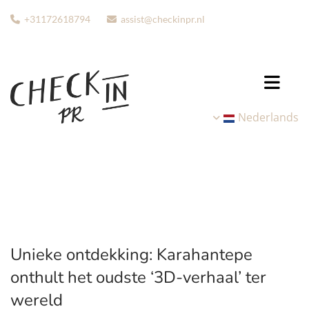
+31172618794
assist@checkinpr.nl


Nederlands
Unieke ontdekking: Karahantepe
onthult het oudste ‘3D-verhaal’ ter
wereld