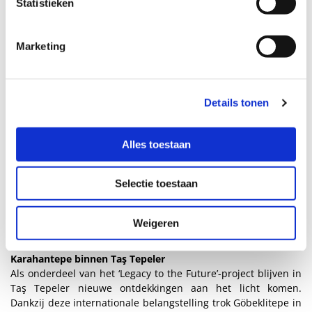
Statistieken
belangrijkste ontdekkingen van onze tijd voor het begrijpen
van de cultuur uit de Neolithische periode.
Marketing
Details tonen
Alles toestaan
Selectie toestaan
Weigeren
© Kaharantepe
Karahantepe binnen Taş Tepeler
Als onderdeel van het ‘Legacy to the Future’-project blijven in
Taş Tepeler nieuwe ontdekkingen aan het licht komen.
Dankzij deze internationale belangstelling trok Göbeklitepe in