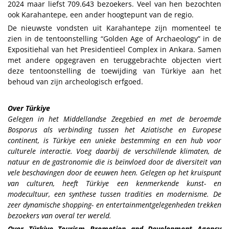
2024 maar liefst 709.643 bezoekers. Veel van hen bezochten
ook Karahantepe, een ander hoogtepunt van de regio.
De nieuwste vondsten uit Karahantepe zijn momenteel te
zien in de tentoonstelling “Golden Age of Archaeology” in de
Expositiehal van het Presidentieel Complex in Ankara. Samen
met andere opgegraven en teruggebrachte objecten viert
deze tentoonstelling de toewijding van Türkiye aan het
behoud van zijn archeologisch erfgoed.
Over Türkiye
Gelegen in het Middellandse Zeegebied en met de beroemde
Bosporus als verbinding tussen het Aziatische en Europese
continent, is Türkiye een unieke bestemming en een hub voor
culturele interactie. Voeg daarbij de verschillende klimaten, de
natuur en de gastronomie die is beïnvloed door de diversiteit van
vele beschavingen door de eeuwen heen. Gelegen op het kruispunt
van culturen, heeft Türkiye een kenmerkende kunst- en
modecultuur, een synthese tussen tradities en modernisme. De
zeer dynamische shopping- en entertainmentgelegenheden trekken
bezoekers van overal ter wereld.
Over Türkiye Tourism Promotion and Development Agency