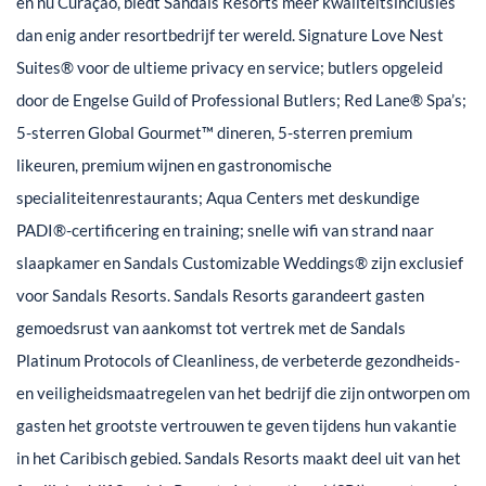
en nu Curaçao, biedt Sandals Resorts meer kwaliteitsinclusies
dan enig ander resortbedrijf ter wereld. Signature Love Nest
Suites® voor de ultieme privacy en service; butlers opgeleid
door de Engelse Guild of Professional Butlers; Red Lane® Spa’s;
5-sterren Global Gourmet™ dineren, 5-sterren premium
likeuren, premium wijnen en gastronomische
specialiteitenrestaurants; Aqua Centers met deskundige
PADI®-certificering en training; snelle wifi van strand naar
slaapkamer en Sandals Customizable Weddings® zijn exclusief
voor Sandals Resorts. Sandals Resorts garandeert gasten
gemoedsrust van aankomst tot vertrek met de Sandals
Platinum Protocols of Cleanliness, de verbeterde gezondheids-
en veiligheidsmaatregelen van het bedrijf die zijn ontworpen om
gasten het grootste vertrouwen te geven tijdens hun vakantie
in het Caribisch gebied. Sandals Resorts maakt deel uit van het