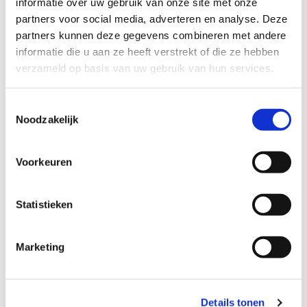
informatie over uw gebruik van onze site met onze
voor ons bedrijf en we zijn ervan overtuigd dat Check-in PR de
partners voor social media, adverteren en analyse. Deze
beste partner is voor ons om ons merk in de regio te promoten
partners kunnen deze gegevens combineren met andere
en in de nabije toekomst meer boekingen van Nederlandse
informatie die u aan ze heeft verstrekt of die ze hebben
verzameld op basis van uw gebruik van hun services.
toeristen te genereren."
Toestemmingsselectie
Noodzakelijk
Sherida Zijderlaan en Amber Moed, PR-adviseurs bij Check-in
PR, zullen het account beheren en het aanspreekpunt zijn voor
Voorkeuren
de Nederlandse media.
Statistieken
Marketing
Details tonen