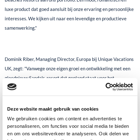
luxe product dat goed aansluit bij onze ervaring en persoonlijke
interesses. We kijken uit naar een levendige en productieve
samenwerking."
Dominik Riber, Managing Director, Europa bij Unique Vacations
UK, zegt: "Vanwege onze eigen groei en ontwikkeling met een
gloednieuw Sandals-resort dat gepland staat voor het
Nederlandstalige eiland Curaçao in 2022, is het voor ons
cruciaal om het woord over heel Nederland te verspreiden en de
bekendheid van onze prachtige resorts te vergroten. Daarnaast
Deze website maakt gebruik van cookies
hopen we dat de veelbelovende vooruitgang in vaccinatiegraad
We gebruiken cookies om content en advertenties te
ertoe zal leiden dat mensen binnenkort weer vanuit Europa
personaliseren, om functies voor social media te bieden
en om ons websiteverkeer te analyseren. Ook delen we
kunnen reizen. De Nederlandstalige markt is een nieuw terrein