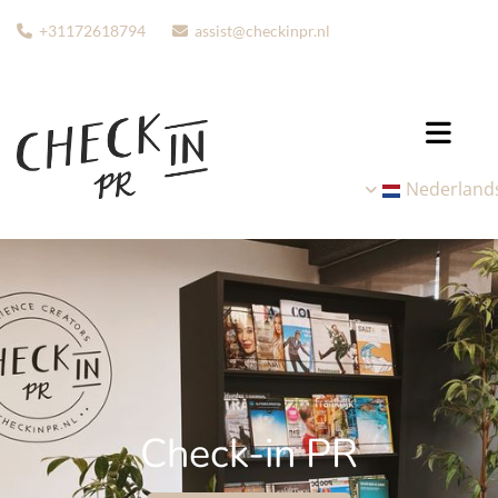
+31172618794
assist@checkinpr.nl


Nederland
Check-in PR