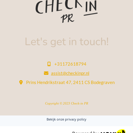
Let's get in touch!
+31172618794

assist@checkinpr.nl

Prins Hendrikstraat 47, 2411 CS Bodegraven

Copyright © 2023 Check-in PR
Bekijk onze privacy policy