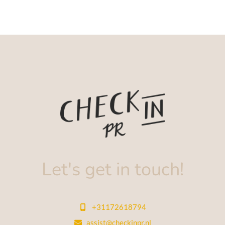
Let's get in touch!
+31172618794

assist@checkinpr.nl
