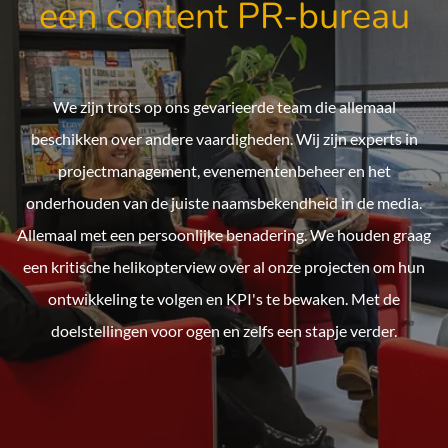
een content PR-bureau
We zijn trots op ons gevarieerde team die allemaal
beschikken over andere vaardigheden. Wij zijn experts in
projectmanagement, evenementenbeheer en het
onderhouden van de juiste naamsbekendheid in de media.
Allemaal met een persoonlijke benadering. We houden graag
een kritische helikopterview over al onze projecten om hun
ontwikkeling te volgen en KPI's te bewaken. Met de
doelstellingen voor ogen en zelfs een stapje verder.