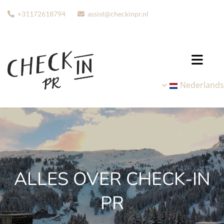
+31172618794
assist@checkinpr.nl


Nederlands
ALLES OVER CHECK-IN
PR