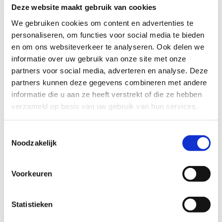
Deze website maakt gebruik van cookies
PR & Media
We gebruiken cookies om content en advertenties te
personaliseren, om functies voor social media te bieden
Beleving, daar draait het om. Wij creëren unieke ervaringen
en om ons websiteverkeer te analyseren. Ook delen we
met sterke content.
informatie over uw gebruik van onze site met onze
partners voor social media, adverteren en analyse. Deze
Lees verder
partners kunnen deze gegevens combineren met andere
informatie die u aan ze heeft verstrekt of die ze hebben
verzameld op basis van uw gebruik van hun services.
Toestemmingsselectie
Noodzakelijk
Voorkeuren
Statistieken