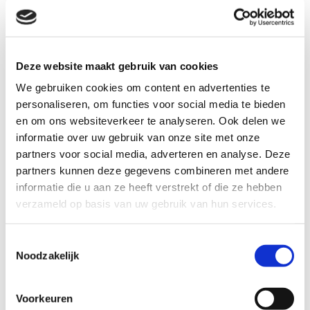
en ondernemerschap
Wereldberoemde medische instellingen, perfect voor
medische congressen en wetenschappelijke uitwisseling
Deze website maakt gebruik van cookies
Zakelijk centrum & economisch hart
We gebruiken cookies om content en advertenties te
Een congres in Istanbul opent de deuren naar een dynamische
personaliseren, om functies voor social media te bieden
markt voor netwerken, kennisdeling en groei. Als een van de
en om ons websiteverkeer te analyseren. Ook delen we
snelst groeiende economische knooppunten ter wereld is
informatie over uw gebruik van onze site met onze
İstanbul dé bestemming voor:
partners voor social media, adverteren en analyse. Deze
partners kunnen deze gegevens combineren met andere
Internationale handel en investeringen, met
informatie die u aan ze heeft verstrekt of die ze hebben
toonaangevende merken en financiële instellingen
verzameld op basis van uw gebruik van hun services.
Wereldwijde congressen en summits, waar industrie-
experts en beleidsmakers samenkomen om de toekomst
Toestemmingsselectie
Noodzakelijk
te vormen
Ontdek veelzijdig Istanbul
Voorkeuren
Van de adembenemende skyline en historische wijken tot de