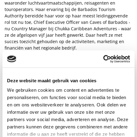
waaronder luchtvaartmaatschappijen, reisagenten en
touroperators. Haar ervaring bij de Barbados Tourism
Authority bereidde haar voor op haar meest leidinggevende
rol tot nu toe, Chief Executive Officer van Caves of Barbados -
nu Country Manager bij Chukka Caribbean Adventures - waar
ze de afgelopen vijf jaar heeft gewerkt. Daar heeft ze met
succes toezicht gehouden op de activiteiten, marketing en
financiën van het regionale bedrijf.
Aanstelling nieuwe Chief Operating Officer (COO)
De minister kondigde verder de benoeming aan van mevrouw
Cheryl Carter, directeur UK, BTMI als nieuwe Chief Operating
Officer. Met het oog op een goede opvolgingsplanning en het
Deze website maakt gebruik van cookies
stroomlijnen van de activiteiten van BTMI is de Raad van
Bestuur ook overeengekomen dat de nieuwe CEO zal worden
We gebruiken cookies om content en advertenties te
ondersteund door een Chief Operations Officer (COO),
personaliseren, om functies voor social media te bieden
mevrouw Cheryl Carter, die de operationele functies van de
en om ons websiteverkeer te analyseren. Ook delen we
organisatie zal beheren om het stroomlijnen van
informatie over uw gebruik van onze site met onze
vaardigheden en kernfuncties te vergemakkelijken, zodat de
partners voor social media, adverteren en analyse. Deze
CEO zich kan richten op de strategische richting van de
partners kunnen deze gegevens combineren met andere
nieuwe entiteit. De COO zal ook verantwoordelijk zijn voor de
informatie die u aan ze heeft verstrekt of die ze hebben
prestaties van alle externe markten.