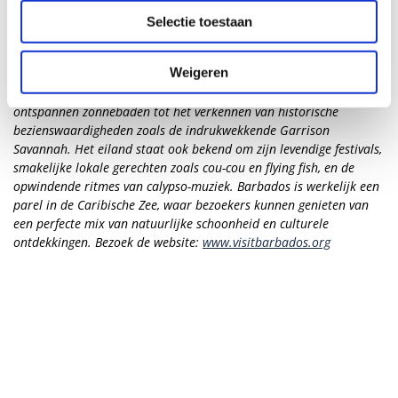
populaire toeristische bestemming vanwege zijn adembenemende
Selectie toestaan
landschappen, maar ook vanwege de warme gastvrijheid van de
lokale bevolking, die de rijke cultuur van het eiland weerspiegelt.
Weigeren
Met een mix van koloniale invloeden en een levendige Caribische
sfeer, biedt Barbados een scala aan activiteiten, variërend van
ontspannen zonnebaden tot het verkennen van historische
bezienswaardigheden zoals de indrukwekkende Garrison
Savannah. Het eiland staat ook bekend om zijn levendige festivals,
smakelijke lokale gerechten zoals cou-cou en flying fish, en de
opwindende ritmes van calypso-muziek. Barbados is werkelijk een
parel in de Caribische Zee, waar bezoekers kunnen genieten van
een perfecte mix van natuurlijke schoonheid en culturele
ontdekkingen. Bezoek de website:
www.visitbarbados.org