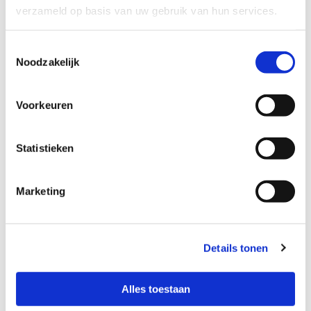
verzameld op basis van uw gebruik van hun services.
Met haar deelname aan de Expo blijft Turkish Airlines bouwen
aan verbindingen tussen continenten, culturen en mensen.
Toestemmingsselectie
Noodzakelijk
De video’s zijn te bekijken via het officiële YouTube-kanaal
van Turkish Airlines:
Voorkeuren
Crystal Business Class Suite
Kushimoto-documentaire
Statistieken
Over Turkish Airlines
Marketing
Turkish Airlines, opgericht in 1933 met aanvankelijk vijf
vliegtuigen in de vloot, beheert nu een indrukwekkende vloot
van 465 vliegtuigen, zowel voor passagiers als vracht. De
Details tonen
luchtvaartmaatschappij biedt wereldwijde connectiviteit naar
351 bestemmingen, waaronder 296 internationale en 53
Alles toestaan
binnenlandse bestemmingen, verspreid over 131 landen. Meer
informatie over Turkish Airlines is te vinden op de officiële