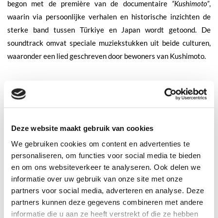
begon met de première van de documentaire
“Kushimoto”
,
waarin via persoonlijke verhalen en historische inzichten de
sterke band tussen Türkiye en Japan wordt getoond. De
soundtrack omvat speciale muziekstukken uit beide culturen,
waaronder een lied geschreven door bewoners van Kushimoto.
Na de documentaire vond een symbolische ceremonie plaats
waarbij Japanse groene thee werd gecombineerd met Turkse
baklava, in samenwerking met bekende Japanse makers.
Gasten konden ook genieten van de Turkse cultuur en afsluiten
Deze website maakt gebruik van cookies
met een luxe diner.
We gebruiken cookies om content en advertenties te
personaliseren, om functies voor social media te bieden
Prof. Ahmet Bolat zei over de evenementen:
“We zijn trots om de
en om ons websiteverkeer te analyseren. Ook delen we
rijke Turkse cultuur te laten zien en onze hechte vriendschap met
informatie over uw gebruik van onze site met onze
partners voor social media, adverteren en analyse. Deze
Japan te vieren. Deelname aan Expo 2025 Osaka past perfect bij
partners kunnen deze gegevens combineren met andere
onze missie om werelden met elkaar te verbinden.”
informatie die u aan ze heeft verstrekt of die ze hebben