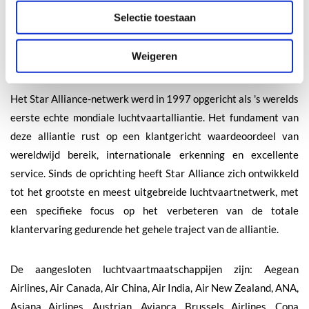
Selectie toestaan
website www.turkishairlines.com of op de socialemediakanalen,
waaronder Facebook, X, YouTube, LinkedIn en Instagram.
Weigeren
Over Star Alliance
Het Star Alliance-netwerk werd in 1997 opgericht als 's werelds
eerste echte mondiale luchtvaartalliantie. Het fundament van
deze alliantie rust op een klantgericht waardeoordeel van
wereldwijd bereik, internationale erkenning en excellente
service. Sinds de oprichting heeft Star Alliance zich ontwikkeld
tot het grootste en meest uitgebreide luchtvaartnetwerk, met
een specifieke focus op het verbeteren van de totale
klantervaring gedurende het gehele traject van de alliantie.
De aangesloten luchtvaartmaatschappijen zijn: Aegean
Airlines, Air Canada, Air China, Air India, Air New Zealand, ANA,
Asiana Airlines, Austrian, Avianca, Brussels Airlines, Copa