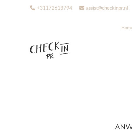
+31172618794
assist@checkinpr.nl


Hom
ANWB