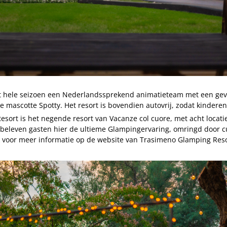
het hele seizoen een Nederlandssprekend animatieteam met een g
jke mascotte Spotty. Het resort is bovendien autovrij, zodat kindere
ort is het negende resort van Vacanze col cuore, met acht locaties
beleven gasten hier de ultieme Glampingervaring, omringd door c
ijk voor meer informatie op de website van Trasimeno Glamping Reso