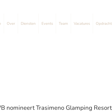
e
Over
Diensten
Events
Team
Vacatures
Opdracht
 nomineert Trasimeno Glamping Resort