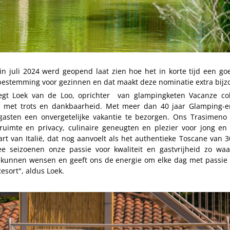
n juli 2024 werd geopend laat zien hoe het in korte tijd een go
bestemming voor gezinnen en dat maakt deze nominatie extra bijz
egt Loek van de Loo, oprichter van glampingketen Vacanze co
s met trots en dankbaarheid. Met meer dan 40 jaar Glamping-e
gasten een onvergetelijke vakantie te bezorgen. Ons Trasimeno v
 ruimte en privacy, culinaire geneugten en plezier voor jong en
rt van Italië, dat nog aanvoelt als het authentieke Toscane van 3
 seizoenen onze passie voor kwaliteit en gastvrijheid zo waa
 kunnen wensen en geeft ons de energie om elke dag met passie
sort", aldus Loek.