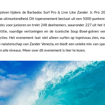
golven tijdens de Barbados Surf Pro & Live Like Zander Jr. Pro 2
sche uitmuntendheid. Dit topevenement bestaat uit een 5000-punten
ks voor junioren en trekt 248 deelnemers, waaronder 227 uit het 
itie, vaardige vertoningen en de iconische Soup Bowl-golven ve
ies. Het evenement laat niet alleen surfen op topniveau zien, maa
e nalatenschap van Zander Venezia, en biedt een unieke mix van sp
n alle niveaus. Meer over dit evenement is hier te lezen.