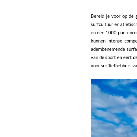
Bereid je voor op de 
surfcultuur en atleti
en een 1000-puntenree
kunnen intense compet
adembenemende surfact
van de sport en eert d
voor surfliefhebbers va