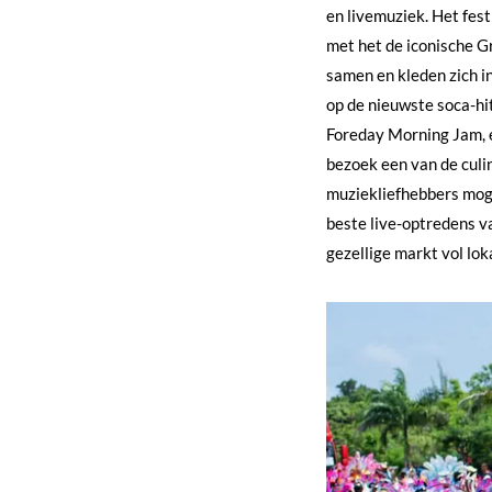
en livemuziek. Het fest
met het de iconische 
samen en kleden zich 
op de nieuwste soca-hi
Foreday Morning Jam, e
bezoek een van de culin
muziekliefhebbers moge
beste live-optredens va
gezellige markt vol lo