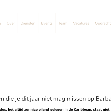
e
Over
Diensten
Events
Team
Vacatures
Opdracht
 die je dit jaar niet mag missen op Barb
os, het altijd zonnige eiland gelegen in de Caribbean, staat niet