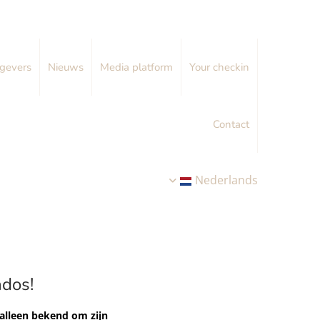
gevers
Nieuws
Media platform
Your checkin
Contact
Nederlands
ados!
 alleen bekend om zijn