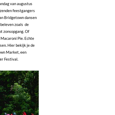
maandag van augustus
izenden feestgangers
van Bridgetown dansen
 beleven zoals de
tot zonsopgang. Of
n Macaroni Pie. Echte
en. Hier bekijk je de
town Market, een
r Festival.