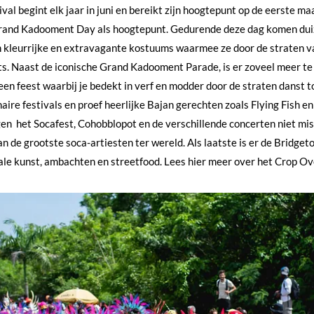
ival begint elk jaar in juni en bereikt zijn hoogtepunt op de eerste 
Grand Kadooment Day als hoogtepunt. Gedurende deze dag komen du
in kleurrijke en extravagante kostuums waarmee ze door de straten 
ts. Naast de iconische Grand Kadooment Parade, is er zoveel meer te
en feest waarbij je bedekt in verf en modder door de straten danst 
aire festivals en proef heerlijke Bajan gerechten zoals Flying Fish e
n het Socafest, Cohobblopot en de verschillende concerten niet miss
n de grootste soca-artiesten ter wereld. Als laatste is er de Bridge
kale kunst, ambachten en streetfood. Lees hier meer over het Crop Ove