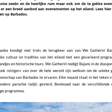
uoise zeeën en de heerlijke rum maar ook om de te gekke even
s er een breed aanbod aan evenementen op het eiland. Lees hier
sen op Barbados.
ados kondigt met trots de terugkeer aan van We Gatherin’ Bar
jke cultuur en tradities van het eiland met een gevarieerd progr
andjes en historische tours. We Gatherin’ nodigt Bajans in de diaspo
ook reizigers van over de hele wereld zijn welkom om de unieke 
enschap van Barbados te ervaren. Elke maand staat in het teken 
andere parochie (wijk) gevierd. Benieuwd naar de verschillende 
dige programma.