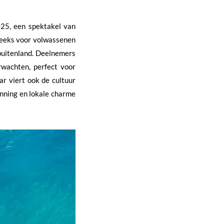
025, een spektakel van
reeks voor volwassenen
buitenland. Deelnemers
rwachten, perfect voor
r viert ook de cultuur
anning en lokale charme