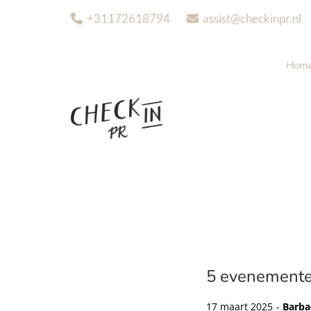
+31172618794
assist@checkinpr.nl


Hom
5 evenementen
17 maart 2025 -
Barbad